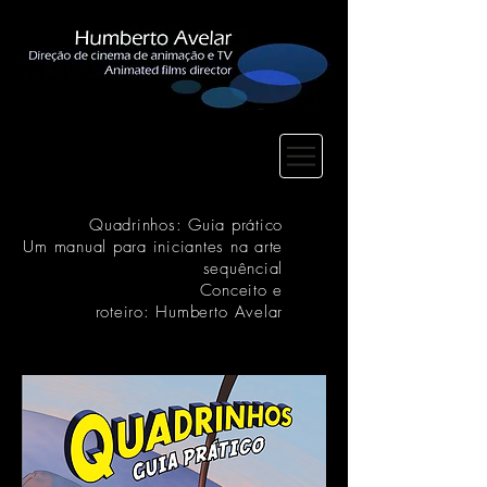
Quadrinhos: Guia prático
Um manual para iniciantes na arte
sequênc
ial
Conceito e
rot
eiro:
Humbert
o
Avelar