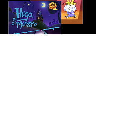
Coleção "Que medo"
Adaptação literária da série animada
Criação e roteiro: Humberto Avelar